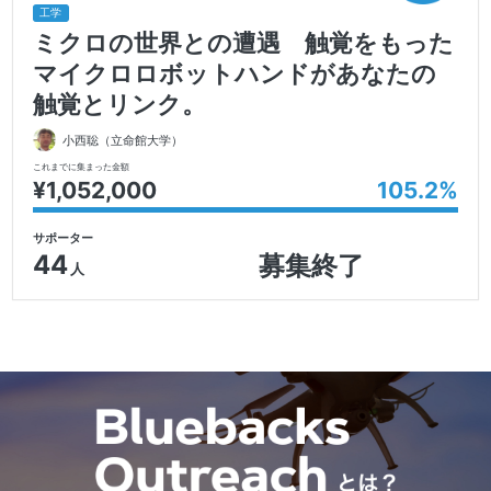
工学
ミクロの世界との遭遇 触覚をもった
マイクロロボットハンドがあなたの
触覚とリンク。
小西聡
（立命館大学）
これまでに集まった金額
¥1,052,000
105.2
%
サポーター
44
募集終了
人