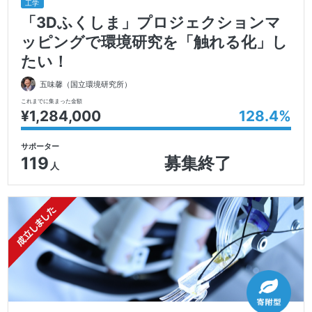
工学
「3Dふくしま」プロジェクションマ
ッピングで環境研究を「触れる化」し
たい！
五味馨
（国立環境研究所）
これまでに集まった金額
¥1,284,000
128.4
%
サポーター
119
募集終了
人