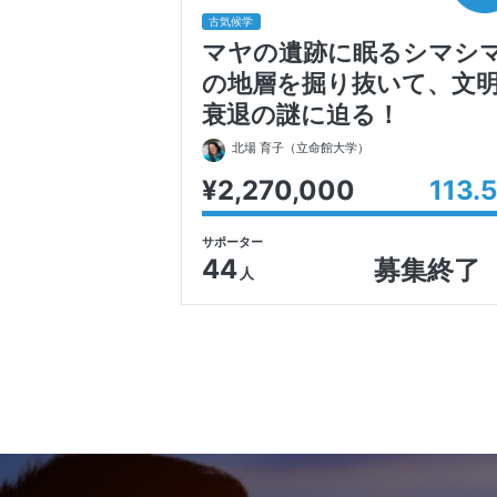
古気候学
マヤの遺跡に眠るシマシ
の地層を掘り抜いて、文
衰退の謎に迫る！
北場 育子
（立命館大学）
¥2,270,000
113.5
サポーター
44
募集終了
人