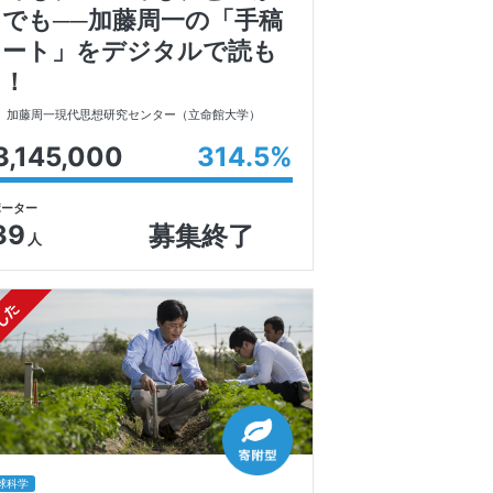
らでも──加藤周一の「手稿
ノート」をデジタルで読も
う！
加藤周一現代思想研究センター
（立命館大学）
3,145,000
314.5
%
ポーター
39
募集終了
人
球科学