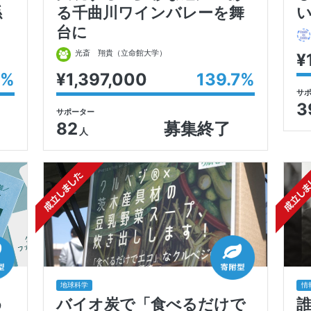
係
る千曲川ワインバレーを舞
台に
光斎 翔貴
（立命館大学）
¥
%
¥1,397,000
139.7
%
サ
3
サポーター
82
募集終了
人
地球科学
情
め
バイオ炭で「食べるだけで