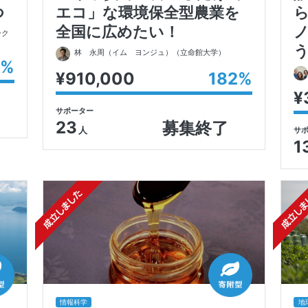
つ
エコ」な環境保全型農業を
全国に広めたい！
ーク
林 永周（イム ヨンジュ）
（立命館大学）
%
¥910,000
182
%
¥
サポーター
23
募集終了
人
サ
1
情報科学
地