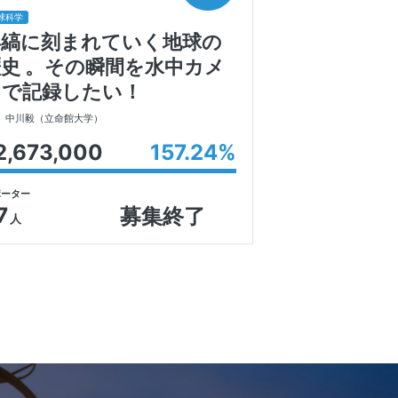
球科学
年縞に刻まれていく地球の
歴史 。その瞬間を水中カメ
ラで記録したい！
中川毅
（立命館大学）
2,673,000
157.24
%
ポーター
7
募集終了
人