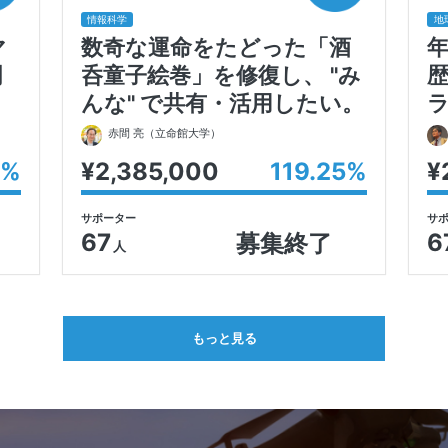
情報科学
地
マ
数奇な運命をたどった「酒
明
呑童子絵巻」を修復し、 "み
んな" で共有・活用したい。
赤間 亮
（立命館大学）
%
¥2,385,000
119.25
%
¥
サポーター
サ
67
6
募集終了
人
もっと見る