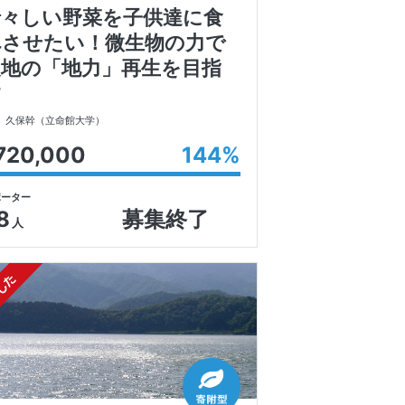
瑞々しい野菜を子供達に食
べさせたい！微生物の力で
農地の「地力」再生を目指
す
久保幹
（立命館大学）
720,000
144
%
ポーター
8
募集終了
人