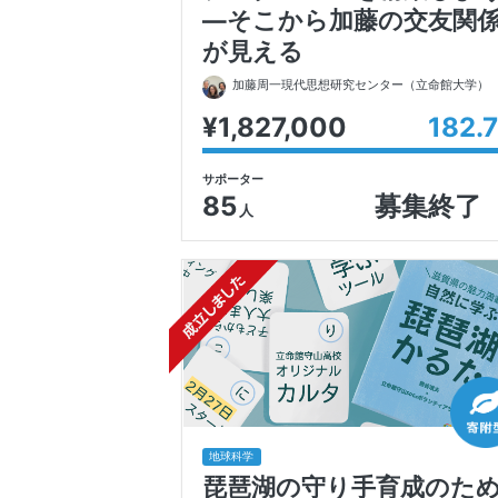
―そこから加藤の交友関
が見える
加藤周一現代思想研究センター
（立命館大学）
¥1,827,000
182.7
サポーター
85
募集終了
人
地球科学
琵琶湖の守り手育成のた