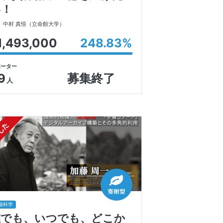
い！
中村 真悟
（立命館大学）
1,493,000
248.83
%
ポーター
9
募集終了
人
報科学
誰でも、いつでも、どこか