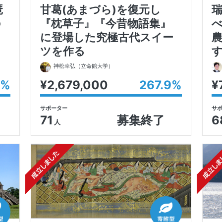
琶
甘葛(あまづら)を復元し
の
『枕草子』『今昔物語集』
に登場した究極古代スイー
ツを作る
神松幸弘
（立命館大学）
%
¥2,679,000
267.9
%
¥
サポーター
サ
71
6
募集終了
人