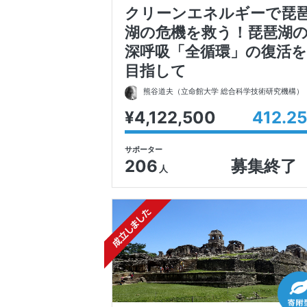
クリーンエネルギーで琵
湖の危機を救う！琵琶湖
深呼吸「全循環」の復活を
目指して
熊谷道夫
（立命館大学 総合科学技術研究機構）
¥4,122,500
412.25
サポーター
206
募集終了
人