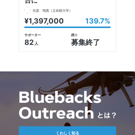
台に
光斎 翔貴
（立命館大学）
¥1,397,000
139.7
%
サポーター
残り
82
募集終了
人
くわしく知る