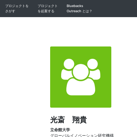
プロジェクトを
プロジェクト
Bluebacks
さがす
を起案する
Outreach とは？
光斎 翔貴
立命館大学
グローバルイノベーション研究機構